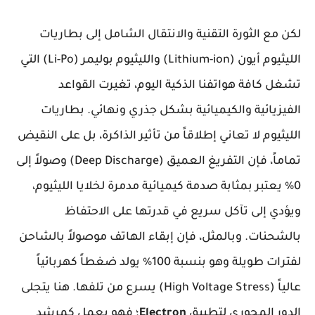
لكن مع الثورة التقنية والانتقال الشامل إلى بطاريات
الليثيوم أيون (Lithium-ion) والليثيوم بوليمر (Li-Po) التي
تشغل كافة هواتفنا الذكية اليوم، تغيرت القواعد
الفيزيائية والكيميائية بشكل جذري ونهائي. بطاريات
الليثيوم لا تعاني إطلاقاً من تأثير الذاكرة، بل على النقيض
تماماً، فإن التفريغ العميق (Deep Discharge) وصولاً إلى
0% يعتبر بمثابة صدمة كيميائية مدمرة لخلايا الليثيوم،
ويؤدي إلى تآكل سريع في قدرتها على الاحتفاظ
بالشحنات. وبالمثل، فإن إبقاء الهاتف موصولاً بالشاحن
لفترات طويلة وهو بنسبة 100% يولد ضغطاً كهربائياً
عالياً (High Voltage Stress) يسرع من تلفها. هنا يتجلى
الدور المحوري لتطبيق
Electron
؛ فهو يعمل كمرشد