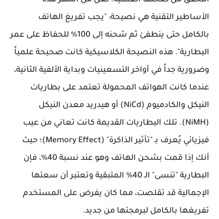
التحقق من صحتها العلمية. لعل من أشهر هذه
الأساطير التقنية هي نصيحة: "يجب تفريغ الهاتف
بالكامل حتى ينطفئ ثم شحنه إلى 100% للحفاظ على عمر
البطارية". هذه النصيحة الكلاسيكية كانت صحيحة علمياً
وضرورية جداً في أواخر التسعينيات وبداية الألفية الثانية،
عندما كانت الهواتف المحمولة تعتمد على بطاريات
النيكل والكادميوم (NiCd) أو هيدريد معدن النيكل
(NiMH). تلك البطاريات القديمة كانت تعاني من عيب
فيزيائي يُعرف بـ "تأثير الذاكرة" (Memory Effect)؛ حيث
أنك إذا قمت بشحن الهاتف وهو عند نسبة 40%، فإن
البطارية "تنسى" الـ 40% المتبقية وتعتبر أن سعتها
الإجمالية قد تقلصت، مما كان يفرض على المستخدم
تفريغها بالكامل لبرمجتها من جديد.