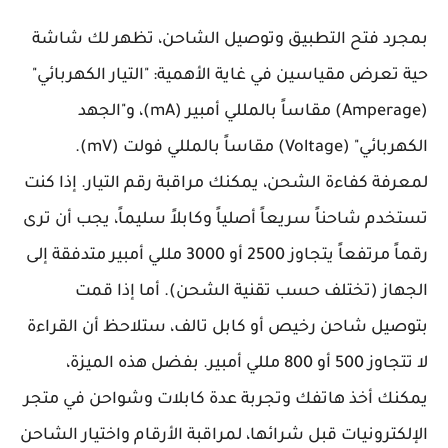
بمجرد فتح التطبيق وتوصيل الشاحن، تظهر لك شاشة
حية تعرض مقياسين في غاية الأهمية: "التيار الكهربائي"
(Amperage) مقاساً بالمللي أمبير (mA)، و"الجهد
الكهربائي" (Voltage) مقاساً بالمللي فولت (mV).
لمعرفة كفاءة الشحن، يمكنك مراقبة رقم التيار. إذا كنت
تستخدم شاحناً سريعاً أصلياً وكابلاً سليماً، يجب أن ترى
رقماً مرتفعاً يتجاوز 2500 أو 3000 مللي أمبير متدفقة إلى
الجهاز (تختلف حسب تقنية الشحن). أما إذا قمت
بتوصيل شاحن رخيص أو كابل تالف، ستلاحظ أن القراءة
لا تتجاوز 500 أو 800 مللي أمبير. بفضل هذه الميزة،
يمكنك أخذ هاتفك وتجربة عدة كابلات وشواحن في متجر
الإلكترونيات قبل شرائها، لمراقبة الأرقام واختيار الشاحن