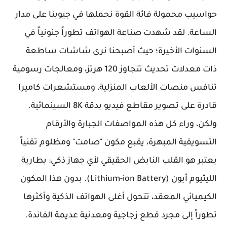
حواسيب محمولة فائة القوة نحملها في جيوبنا على مدار
الساعة. لقد شهدت صناعة الهواتف تطوراً جنونياً في
السنوات الأخيرة؛ حيث أصبحنا نرى شاشات ساطعة
ذات معدلات تحديث تتجاوز 120 هرتز، ومعالجات رسومية
تنافس منصات الألعاب المنزلية، ومستشعرات كاميرا
قادرة على تصوير مقاطع فيديو بدقة 8K السينمائية.
ولكن، وراء كل هذه المواصفات الجبارة والأرقام
التسويقية المبهرة، يقبع مكون "صامت" ومظلوم تقنياً
يعتبر هو القلب النابض الحقيقي لأي جهاز ذكي: بطارية
الليثيوم أيون (Lithium-ion Battery). بدون هذا المكون
الكيميائي المعقد، تتحول أغلى الهواتف الذكية وأكثرها
تطوراً إلى مجرد قطع زجاجية ومعدنية عديمة الفائدة.