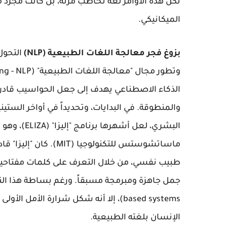
تكن هذه الأوامر لغة تخاطب مرنة، بل كانت مجرد م
الميكانيكي.
بزوغ فجر معالجة اللغات الطبيعية (NLP)
التحول
الذكاء الاصطناعي يهدف إلى جعل الحواسيب قادرة 
والمنطوقة. في البدايات، وتحديداً في أواخر الس
البشري، لعل 
ماساتشوستس للتكنولوجيا
based systems)، إلا أنه شكل شرارة الأ
الإنسان بلغته الطبيعية.