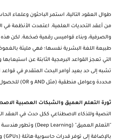
طوال العقود التالية، استمر الباحثون وعلماء الحا
من أعقد التحديات العلمية. اعتمدت الأنظمة في الث
والصرفية، وبناء قواميس رقمية ضخمة. لكن هذه ا
طبيعة اللغة البشرية نفسها؛ فهي مليئة بالغموض، 
التي تعجز القواعد البرمجية الثابتة عن استيعابها 
تشبه إلى حد بعيد أوامر البحث المتقدم في قواعد
محددة وعوامل منطقية (مثل AND و OR) للحصول على نتيجة مفيدة، ولم تكن بعد لغة تخاطب انسيابية.
ثورة التعلم العميق والشبكات العصبية الاصط
النصية وللذكاء الاصطناعي ككل حدث في العقد الث