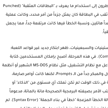
في تلك الحقبة، كان المبرمجون والمهندسون يضطرون إلى استخدام ما يعرف بـ "البطاقات المثقبة" (Punched
 كل ثقب في البطاقة كان يمثل جزءاً من أمر محدد، وكانت عملية
اً هائلين، ونسبة الخطأ فيها كانت مرتفعة جداً، مما يجعل
ينيات والسبعينيات، ظهر ابتكار جديد غير قواعد اللعبة:
"واجهة سطر الأوامر" (Command Line Interface - CLI). في هذه المرحلة، أصبح بإمكان المستخدمين كتابة
أوامر نصية مباشرة باستخدام لوحة المفاتيح للتفاعل مع نظام التشغيل، مثل نظام MS-DOS الشهير أو أنظمة
UNIX. كانت هذه الأوامر المكتوبة بمثابة الجيل الأول والمبكر جداً من الـ Prompts، لكنها كانت أوامر صارمة،
آلة في ذلك الوقت لم تكن تملك أي مستوى من "الذكاء" أو
كتب الأمر بصيغته البرمجية الصحيحة مائة بالمائة، مدعوماً
بالرموز والمعاملات الدقيقة، أو أن الآلة سترد برسالة الخطأ المزعجة "خطأ في بناء الجملة" (Syntax Error). لم