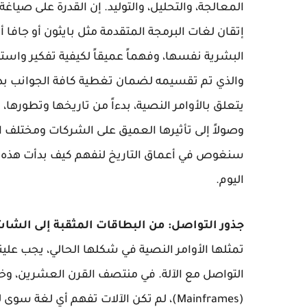
المعالجة، والتحليل، والتوليد. إن القدرة على صي
إتقان لغات البرمجة المتقدمة مثل بايثون أو جافا 
البشرية نفسها، وفهماً عميقاً لكيفية تفكير واس
والذي تم تقسيمه لضمان تغطية كافة الجوانب بدقة
يتعلق بالأوامر النصية، بدءاً من تاريخها وتطورها، 
وصولاً إلى تأثيرها العميق على الشركات ومختلف ال
سنغوص في أعماق التاريخ لنفهم كيف بدأت هذه ال
اليوم.
جذور التواصل: من البطاقات المثقبة إلى الشا
تمثلها الأوامر النصية في شكلها الحالي، يجب علينا 
التواصل مع الآلة. في منتصف القرن العشرين، وخل
(Mainframes)، لم تكن الآلات تفهم أي لغة 