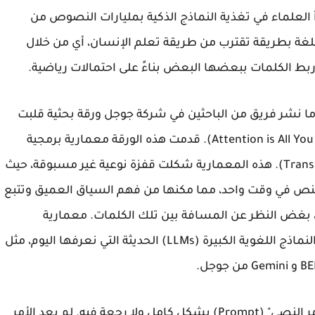
دأ العلماء في تغذية النماذج الذكية بمليارات النصوص من
 اللغة بطريقة تقترب من طريقة تعلم الإنسان، أي من خلال
بط الكلمات ببعضها البعض بناءً على احتمالات رياضية.
لفارقة والتاريخية جاءت في عام 2017، عندما نشر فريق من الباحثين في شركة جوجل ورقة بحثية قلبت
الموازين بعنوان "الانتباه هو كل ما تحتاجه" (Attention is All You Need). قدمت هذه الورقة معمارية برمجية
جديدة كلياً أطلق عليها اسم "المحولات" (Transformers). هذه المعمارية شكلت قفزة نوعية غير مسبوقة، حيث
 النص في وقت واحد، مما مكنها من فهم السياق العميق وتتبع
، بغض النظر عن المسافة بين تلك الكلمات. معمارية
المحولات هي حجر الأساس الذي بنيت عليه جميع النماذج اللغوية الكبيرة (LLMs) الحديثة التي نعرفها اليوم، مثل
في هذه المرحلة الذهبية، تغير مفهوم وتطبيق "الأمر النصي" (Prompt) بشكل كامل ولا رجعة فيه. لم يعد الأمر