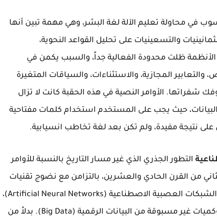
سوب في محاولة تعليم الآلة لغة البشر، وهي مهمة تبين أنها
مانينيات والتسعينيات على تحليل القواعد النحوية،
لأنظمة ظلت محدودة الفعالية جداً، والسبب يكمن في
والتعابير المجازية، والاستثناءات، والسياقات المتغيرة
وفك شفراتها. الأوامر النصية في هذه الحقبة كانت لا تزال
 البيانات، حيث يجب على المستخدم استخدام كلمات مفتاحية
ناعية
التطور الجذري الذي غير مسار التاريخ بالنسبة للأوامر
اني من القرن الحادي والعشرين، بالتزامن مع نضوج تقنيات
"التعلم العميق" (Deep Learning) وتطور هندسة الشبكات العصبية الاصطناعية (Artificial Neural Networks)،
بالإضافة إلى توفر قدرات حاسوبية هائلة (GPUs) وكميات غير مسبوقة من البيانات الرقمية (Big Data). بدلاً من