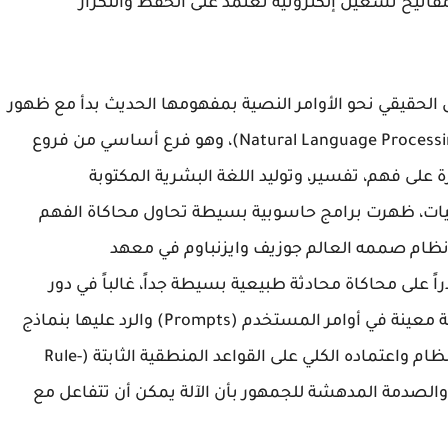
فاتيح تشغيل إلكترونية تعتمد على الحفظ والتكرار
 الحقيقي نحو الأوامر النصية بمفهومها الحديث بدأ مع ظهور
وتطور مجال "معالجة اللغات الطبيعية" (Natural Language Processing - NLP)، وهو فرع أساسي من فروع
على فهم، تفسير، وتوليد اللغة البشرية المكتوبة
تينيات، ظهرت برامج حاسوبية بسيطة تحاول محاكاة الفهم
أشهرها برنامج "إليزا" (ELIZA)، وهو نظام صممه العالم جوزيف وايزنباوم في معهد
 (MIT). كان "إليزا" قادراً على محاكاة محادثة طبيعية بسيطة جداً، غالباً في دور
طبيب نفسي، من خلال التعرف على كلمات مفتاحية معينة في أوامر المستخدم (Prompts) والرد عليها بنماذج
جمل جاهزة ومبرمجة مسبقاً. ورغم بساطة هذا النظام واعتماده الكلي على القواعد المنطقية الثابتة (Rule-
مل الأولى والصدمة المدهشة للجمهور بأن الآلة يمكن أن تتفاعل مع