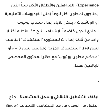
Experience):
للمراهقين والأطفال الأكبر سناً الذين
يحتاجون لمحتوى أكثر تنوعاً (مثل الفيديوهات التعليمية
أو الوثائقيات)، يمكن للآباء إعداد حساب يوتيوب
العادي ليكون خاضعاً للإشراف. يتيح هذا النظام اختيار
واحد من ثلاثة إعدادات للمحتوى: "استكشاف" (مناسب
لسن 9+)، "استكشاف المزيد" (مناسب لسن 13+)، أو
"معظم محتوى يوتيوب" مع حظر المحتوى المخصص
للبالغين فقط.
إيقاف التشغيل التلقائي وسجل المشاهدة:
لمنع
الطفل من الوقوع في فخ المشاهدة اللانهائية (Binge-