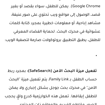
Google Chrome). يمكن للطفل، سواء بقصد أو بغير
قصد، الوصول إلى مواقع ويب تحتوي على صور عنيفة،
مشاهد إباحية، أو معلومات خطيرة بمجرد كتابة كلمات
عشوائية في محرك البحث. لحماية الفضاء المعرفي
للطفل، يطبق التطبيق بروتوكولات صارمة لتصفية الويب:
تفعيل ميزة البحث الآمن (SafeSearch):
بمجرد ربط
حساب الطفل بـ Family Link، يتم تفعيل ميزة "البحث
الآمن" في محرك بحث جوجل بشكل إجباري ولا يمكن
للطفل إيقافها. تعمل هذه الخوارزمية كدرع واقٍ يحجب
الصور، مقاطع الفيديو، والمواقع ذات المحتوى