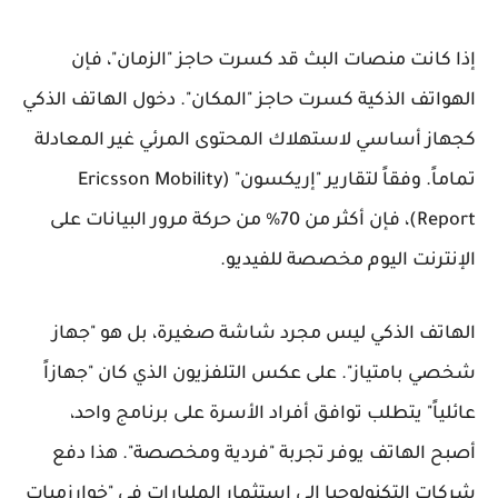
إذا كانت منصات البث قد كسرت حاجز "الزمان"، فإن
الهواتف الذكية كسرت حاجز "المكان". دخول الهاتف الذكي
كجهاز أساسي لاستهلاك المحتوى المرئي غير المعادلة
تماماً. وفقاً لتقارير "إريكسون" (Ericsson Mobility
Report)، فإن أكثر من 70% من حركة مرور البيانات على
الإنترنت اليوم مخصصة للفيديو.
الهاتف الذكي ليس مجرد شاشة صغيرة، بل هو "جهاز
شخصي بامتياز". على عكس التلفزيون الذي كان "جهازاً
عائلياً" يتطلب توافق أفراد الأسرة على برنامج واحد،
أصبح الهاتف يوفر تجربة "فردية ومخصصة". هذا دفع
شركات التكنولوجيا إلى استثمار المليارات في "خوارزميات