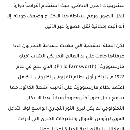
عشرينيات القرن الماضي، حيث استخدم أقراصاً دوارة
لنقل الصور. ورغم بساطة هذا الاختراع وضعف جودته، إلا
أنه أثبت إمكانية نقل الصورة عبر الأثير.
لكن النقلة الحقيقية التي مهدت لصناعة التلفزيون كما
عرفناها جاءت على يد العالم الأمريكي الشاب "فيلو
فارنسوورث" (Philo Farnsworth)، الذي نجح في عام
1927 في ابتكار أول نظام تلفزيوني إلكتروني بالكامل.
اعتمد نظام فارنسوورث على أنابيب أشعة الكاثود، مما
سمح بنقل صور أكثر وضوحاً وثباتاً. هذا الابتكار
التكنولوجي لم يكن ليرى النور التجاري الواسع لولا التدخل
القوي لرؤوس الأموال والشركات الكبرى التي أدركت
الإمكانات الاقتصادية الجبارة لهذا الجهاز.