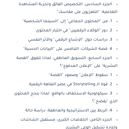
الجزء السادس: التخصيص الفائق وتجربة المشاهدة
التفاعلية: "التلفزيون على مقاسك"
1. من "المحتوى الجماعي" إلى "السينما الشخصية"
2. دور "الوكلاء الرقميين" في اختيار المحتوى
3. دراسات حول "الإشباع الرقمي" والأثر النفسي
4. قصة الشركات: التنافس على "البيانات الحسية"
الجزء السابع: التسويق العاطفي: لماذا تتفوق "القصة
البشرية" على "الإعلان المدفوع"؟
1. سقوط "الإعلان" وصعود "القصة"
2. قوة الـ Storytelling في عصر التفاهة الرقمية
3. سيكولوجية الاستخفاف بالواقع: لماذا ينجح المحتوى
الذي "يفضح"؟
4. الربط بين الاستراتيجية والعاطفة: دراسة حالة
الجزء الثامن: الخلاصات الكبرى: مستقبل الشاشات
وإعادة تشكيل الوعي البشري