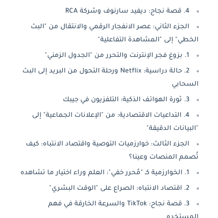
4. قصة نجاح: ديفيد سارنوف وشركة RCA
الجزء الثاني: عصر الانفجار الرقمي والانتقال من "البث
الخطي" إلى "المشاهدة التفاعلية"
1. بزوغ فجر الإنترنت والتحرر من "الجدول الزمني"
2. حالة دراسية: Netflix ورحلة التحول من البريد إلى البث
السحابي
3. ثورة الهواتف الذكية: التلفزيون في جيبك
4. التداعيات الاقتصادية: من "الإعلانات الجماعية" إلى
"البيانات الدقيقة"
الجزء الثالث: خوارزميات التوصية واقتصاد الانتباه: كيف
تُصمم المنصات وعينا؟
1. الخوارزمية كـ "مُحرر خفي": العلم وراء اختيار ما تشاهده
2. اقتصاد الانتباه: الصراع على "الوقت البشري"
3. قصة نجاح: TikTok والسرعة الخارقة في فهم
المستخدم