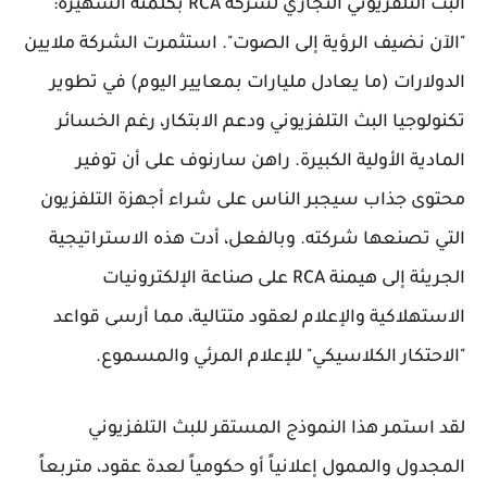
البث التلفزيوني التجاري لشركة RCA بكلمته الشهيرة:
"الآن نضيف الرؤية إلى الصوت". استثمرت الشركة ملايين
الدولارات (ما يعادل مليارات بمعايير اليوم) في تطوير
تكنولوجيا البث التلفزيوني ودعم الابتكار، رغم الخسائر
المادية الأولية الكبيرة. راهن سارنوف على أن توفير
محتوى جذاب سيجبر الناس على شراء أجهزة التلفزيون
التي تصنعها شركته. وبالفعل، أدت هذه الاستراتيجية
الجريئة إلى هيمنة RCA على صناعة الإلكترونيات
الاستهلاكية والإعلام لعقود متتالية، مما أرسى قواعد
"الاحتكار الكلاسيكي" للإعلام المرئي والمسموع.
لقد استمر هذا النموذج المستقر للبث التلفزيوني
المجدول والممول إعلانياً أو حكومياً لعدة عقود، متربعاً